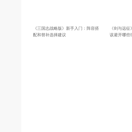
《三国志战略版》新手入门：阵容搭
《剑与远征》
配和替补选择建议
该避开哪些