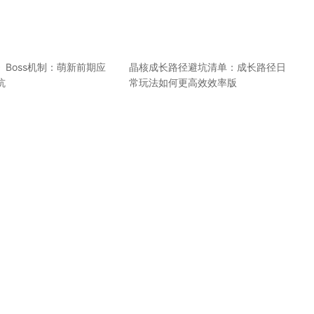
Boss机制：萌新前期应
晶核成长路径避坑清单：成长路径日
坑
常玩法如何更高效效率版