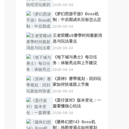
2026-06-09
《梦幻西游手游》Boss机
制：中后期成长目标怎么定
2026-06-24
王者荣耀s9赛季时间最新消
息与玩法看点
2026-06-24
《地下城与勇士》每日任
务：体验亮点和上手建议
2026-06-24
《原神》赛季规划：回归玩
家如何快速跟上节奏
2026-06-24
《蛋仔派对》版本变化：一
篇看懂核心玩法
2026-06-24
《最终幻想14》Boss机
制：地图资源点如何规划