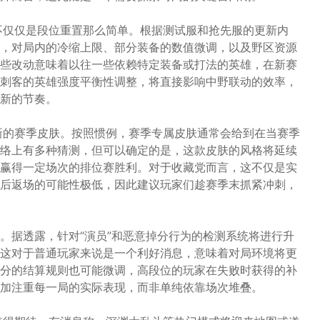
不仅仅是段位重置那么简单。根据测试服和抢先服的更新内
，对局内的冷缩上限、部分装备的数值微调，以及野区资源
些改动意味着以往一些依赖特定装备或打法的英雄，在新赛
刺客的英雄强度平衡性调整，将直接影响中野联动的效率，
新的节奏。
新的赛季皮肤。按照惯例，赛季专属皮肤通常会给到在当赛季
络上有多种猜测，但可以确定的是，这款皮肤的风格将延续
赢得一定场次的排位赛胜利。对于收藏党而言，这不仅是实
后返场的可能性极低，因此建议玩家们趁赛季末抓紧冲刺，
。据透露，针对“演员”和恶意掉分行为的检测系统将进行升
这对于普通玩家来说是一个利好消息，意味着对局环境将更
分的结算规则也可能微调，高段位的玩家在失败时获得的补
加注重每一局的实际表现，而非单纯依靠场次堆叠。