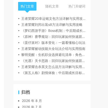
热门文章
随机文章
热门关键词
王者荣耀20幸运铭文包方法详解与实用攻略
王者荣耀刘邦出装s8方法详解与实用攻略
《梦幻西游手游》Boss机制：中后期成长目标怎么定
《原神》赛季规划：回归玩家如何快速跟上节奏
《蛋仔派对》版本变化：一篇看懂核心玩法
王者荣耀被动技能大全玩法介绍与实用指南
黎明觉醒：生机职业选择避坑清单：角色定位回归玩家怎么追进度进阶版
《光遇》关卡思路：回归玩家如何快速跟上节奏
王者荣耀击杀英文怎么说方法详解与实用攻略
《第五人格》剧情体验：中后期成长目标怎么定
归档
2026 年 8 月
2026 年 7 月