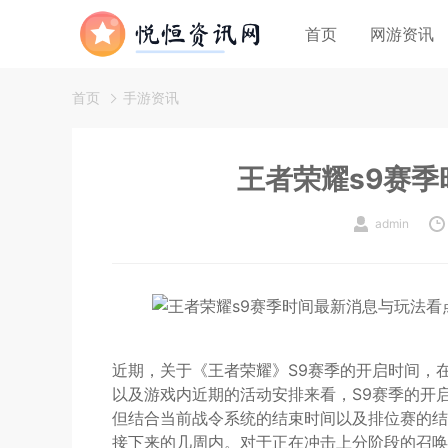
首页
网游资讯
首页
手游资讯
王者荣耀s9赛
admin
近期，关于《王者荣耀》S9赛季的开启时间，
以及游戏内近期的活动安排来看，S9赛季的开
但结合当前战令系统的结束时间以及排位赛的结
接下来的几周内。对于正在冲击上分阶段的召唤