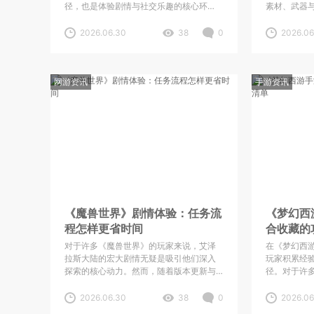
径，也是体验剧情与社交乐趣的核心环
素材、武器
节。随着版本内容的不断丰富，活动的种
往往暗藏杀
类和机制也在持续调整。为了方便各位少
或BOSS时
2026.06.30
38
0
2026.06
侠在闯荡三界时少走弯路，这里整理了一
实战中，掌
份近期值得收藏的活动玩法攻
率与通关效率
网游资讯
手游资讯
《魔兽世界》剧情体验：任务流
《梦幻西
程怎样更省时间
合收藏的
对于许多《魔兽世界》的玩家来说，艾泽
在《梦幻西
拉斯大陆的宏大剧情无疑是吸引他们深入
玩家积累经
探索的核心动力。然而，随着版本更新与
径。对于许
角色数量的增加，如何在有限的时间里高
任务不仅是
效地体验剧情，同时又不遗漏关键故事节
取资源的关
2026.06.30
38
0
2026.06
点，成了不少玩家关心的问题。特别是对
多的任务列