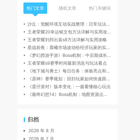
热门文章
随机文章
热门关键词
沙丘：觉醒环境互动实战整理：日常玩法如何更高效效率版
王者荣耀20幸运铭文包方法详解与实用攻略
王者荣耀刘邦出装s8方法详解与实用攻略
星战前夜：晨曦市场波动给经济玩家的实用建议
《梦幻西游手游》Boss机制：中后期成长目标怎么定
王者荣耀s9赛季时间最新消息与玩法看点
《地下城与勇士》每日任务：体验亮点和上手建议
《原神》赛季规划：回归玩家如何快速跟上节奏
《蛋仔派对》版本变化：一篇看懂核心玩法
《最终幻想14》Boss机制：地图资源点如何规划
归档
2026 年 8 月
2026 年 7 月