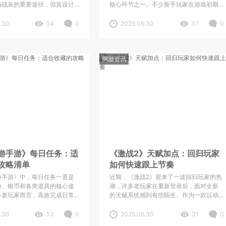
与战灰的重要途径，但其设计
核心环节之一。不少新手玩家在游戏初期
机。不少褪色者在面对精英怪
可能会感到困惑：资源有限，天赋点应该
，因忽视环境细节而反复受苦。
如何分配才最稳妥？是优先主力输出，还
.30
34
0
2026.06.30
37
0
握几个关键点能显著提升生存
是平均分配给全队？其实，对于刚踏入伊
。 首先，
索米亚大陆的冒险者而言，
网游资讯
游手游》每日任务：适
《激战2》天赋加点：回归玩家
攻略清单
如何快速跟上节奏
游手游》中，每日任务一直是
近期，《激战2》迎来了一波回归玩家的热
验、银币和各类道具的核心途
潮，许多老玩家在重新登录后，面对全新
多老玩家而言，高效完成日常
的天赋系统感到有些陌生。作为一款以动
提升实力的捷径，更是稳定获
态事件和大型战场为核心特色的
键。不过，面对游戏中种类繁
MMORPG，《激战2》的天赋加点方式与
.30
33
0
2026.06.30
31
0
表，不少新手玩家可能会感到
传统网游截然不同，它强调灵活性与场景