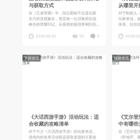
与获取方式
从哪里开
在《王者荣耀》中，段位图标不仅是玩家
对于刚踏入
实力的直观象征，更是每一位召唤师征战
玩家来说，
峡谷的荣耀印记。从最初的倔强青铜到至
体系，往往
高无上的最强王者，每个段位都承载着不
头疼。游戏
同的游戏理解与操作水平。近期，不少玩
材料都相当
2026.06.30
50
0
2026.06
家对段位图标背后的设计理念以及具体数
卖给了商人
据产生了浓厚兴趣，今天我
艰难。因此
手游资讯
端游资讯
《大话西游手游》活动玩法：适
《艾尔登
合收藏的攻略清单
中有哪些
对于不少《大话西游手游》的玩家来说，
在《艾尔登
游戏内的各类活动既是获取资源的主要途
（即地牢、