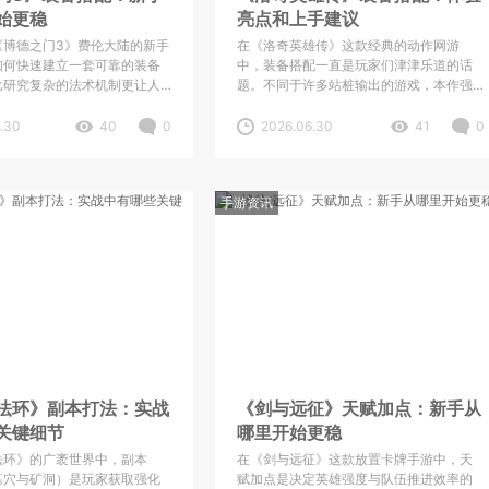
始更稳
亮点和上手建议
《博德之门3》费伦大陆的新手
在《洛奇英雄传》这款经典的动作网游
如何快速建立一套可靠的装备
中，装备搭配一直是玩家们津津乐道的话
比研究复杂的法术机制更让人
题。不同于许多站桩输出的游戏，本作强
前期的资源有限，金币和稀有
调操作与反应，一套合理的装备不仅关乎
珍贵，如果不小心把关键装备
输出，更直接影响到战斗中的生存与节
.30
40
0
2026.06.30
41
0
，后续的旅途可能会变得异常
奏。近期不少新老玩家回归，面对琳琅满
，在初期阶段
目的装备系统，如何快速上手并
手游资讯
法环》副本打法：实战
《剑与远征》天赋加点：新手从
关键细节
哪里开始更稳
法环》的广袤世界中，副本
在《剑与远征》这款放置卡牌手游中，天
墓穴与矿洞）是玩家获取强化
赋加点是决定英雄强度与队伍推进效率的