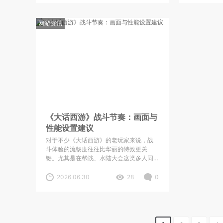
于新玩家或回归玩家而言，
无从下手。
网游资讯
《大话西游》战斗节奏：画面与
性能设置建议
对于不少《大话西游》的老玩家来说，战
斗体验的流畅度往往比华丽的特效更关
键。尤其是在帮战、水陆大会这类多人同
屏的场景中，画面卡顿或技能延迟不仅影
响输出节奏，还可能导致战术配合出现失
2026.06.30
28
0
误。近期不少玩家在社区里讨论如何平衡
画质与性能，今天我们就从实