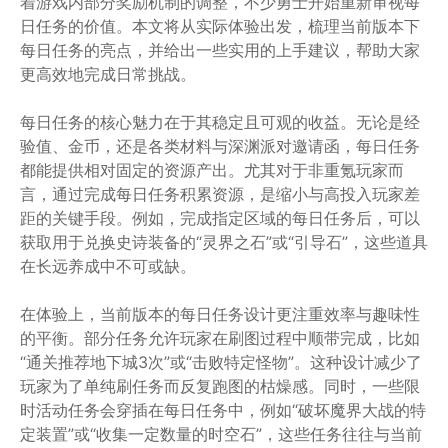
着游戏内部分奖励机制的调整，不少勇士开始重新审视每
日任务的价值。本文将从实际体验出发，梳理当前版本下
每日任务的亮点，并给出一些实用的上手建议，帮助大家
更高效地完成日常挑战。
每日任务的核心魅力在于其稳定且可观的收益。无论是经
验值、金币，还是各类材料与深渊派对邀请函，每日任务
都能提供相对固定的资源产出。尤其对于非重氪玩家而
言，通过完成每日任务积累资源，是缩小与高投入玩家差
距的关键手段。例如，完成指定区域的每日任务后，可以
获取用于兑换史诗装备的“灵界之石”或“引导石”，这些道具
在长远养成中不可或缺。
在体验上，当前版本的每日任务设计更注重效率与趣味性
的平衡。部分任务允许玩家在刷图过程中顺带完成，比如
“通关推荐地下城3次”或“击败特定怪物”。这种设计减少了
玩家为了单纯刷任务而反复跑图的枯燥感。同时，一些限
时活动任务会穿插在每日任务中，例如“破坏魔界大战的特
定装置”或“收集一定数量的时空石”，这些任务往往与当前