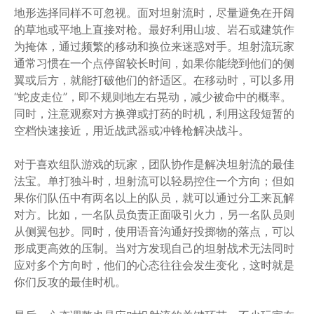
地形选择同样不可忽视。面对坦射流时，尽量避免在开阔
的草地或平地上直接对枪。最好利用山坡、岩石或建筑作
为掩体，通过频繁的移动和换位来迷惑对手。坦射流玩家
通常习惯在一个点停留较长时间，如果你能绕到他们的侧
翼或后方，就能打破他们的舒适区。在移动时，可以多用
“蛇皮走位”，即不规则地左右晃动，减少被命中的概率。
同时，注意观察对方换弹或打药的时机，利用这段短暂的
空档快速接近，用近战武器或冲锋枪解决战斗。
对于喜欢组队游戏的玩家，团队协作是解决坦射流的最佳
法宝。单打独斗时，坦射流可以轻易控住一个方向；但如
果你们队伍中有两名以上的队员，就可以通过分工来瓦解
对方。比如，一名队员负责正面吸引火力，另一名队员则
从侧翼包抄。同时，使用语音沟通好投掷物的落点，可以
形成更高效的压制。当对方发现自己的坦射战术无法同时
应对多个方向时，他们的心态往往会发生变化，这时就是
你们反攻的最佳时机。