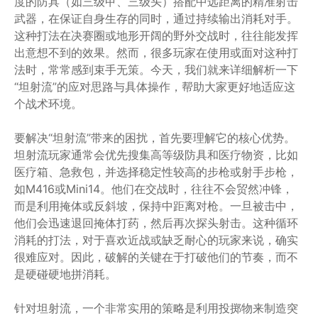
度的防具（如三级甲、三级头）搭配中远距离的精准射击
武器，在保证自身生存的同时，通过持续输出消耗对手。
这种打法在决赛圈或地形开阔的野外交战时，往往能发挥
出意想不到的效果。然而，很多玩家在使用或面对这种打
法时，常常感到束手无策。今天，我们就来详细解析一下
“坦射流”的应对思路与具体操作，帮助大家更好地适应这
个战术环境。
要解决“坦射流”带来的困扰，首先要理解它的核心优势。
坦射流玩家通常会优先搜集高等级防具和医疗物资，比如
医疗箱、急救包，并选择稳定性较高的步枪或射手步枪，
如M416或Mini14。他们在交战时，往往不会贸然冲锋，
而是利用掩体或反斜坡，保持中距离对枪。一旦被击中，
他们会迅速退回掩体打药，然后再次探头射击。这种循环
消耗的打法，对于喜欢近战或缺乏耐心的玩家来说，确实
很难应对。因此，破解的关键在于打破他们的节奏，而不
是硬碰硬地拼消耗。
针对坦射流，一个非常实用的策略是利用投掷物来制造突