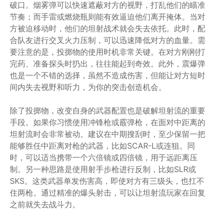
破口。烟雾弹可以快速遮蔽对方的视野，打乱他们的瞄准
节奏；而手雷或燃烧瓶则能有效逼迫他们离开掩体。当对
方被迫移动时，他们的坦射战术就会失去依托。此时，配
合队友进行交叉火力压制，可以迅速降低对方的血量。需
要注意的是，投掷物的使用时机非常关键。在对方刚刚打
完药、准备探头时扔出，往往能起到奇效。此外，震爆弹
也是一个不错的选择，虽然不造成伤害，但能让对方短时
间内失去视野和听力，为你的突击创造机会。
除了投掷物，改变自身的武器配置也是破解坦射流的重要
手段。如果你习惯使用冲锋枪或霰弹枪，在面对中距离的
坦射流时会非常被动。建议在中期搜刮时，至少保留一把
能够胜任中距离对枪的武器，比如SCAR-L或连狙。同
时，可以适当携带一个六倍镜或四倍镜，用于远距离压
制。另一种思路是使用射手步枪进行反制，比如SLR或
SKS。这类武器单发伤害高，即使对方有三级头，也扛不
住两枪。通过精准的爆头射击，可以让坦射流玩家在回复
之前就失去战斗力。